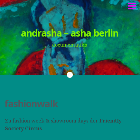
Springe
andrasha – asha berlin
zum
Inhalt
documentation
fashionwalk
Zu fashion week & showroom days der
Friendly
Society Circus