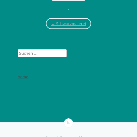
•
←
Schwarzmalerei
Suchen
nach:
home