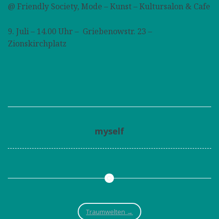
@ Friendly Society, Mode – Kunst – Kultursalon & Cafe
9. Juli – 14.00 Uhr – Griebenowstr. 23 –
Zionskirchplatz
myself
Traumwelten
→